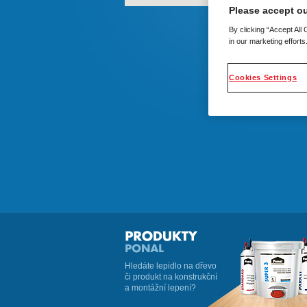
Please accept ou
By clicking “Accept All
in our marketing efforts
Cookies Settings
Hledáte lepidlo na dřevo
či produkt na konstrukční
a montážní lepení?